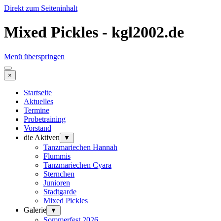
Direkt zum Seiteninhalt
Mixed Pickles - kgl2002.de
Menü überspringen
×
Startseite
Aktuelles
Termine
Probetraining
Vorstand
die Aktiven
▼
Tanzmariechen Hannah
Flummis
Tanzmariechen Cyara
Sternchen
Junioren
Stadtgarde
Mixed Pickles
Galerie
▼
Sommerfest 2026